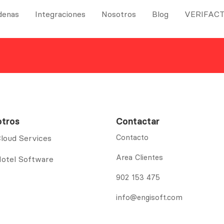
denas
Integraciones
Nosotros
Blog
VERIFAC
otros
Contactar
Contacto
loud Services
Area Clientes
otel Software
902 153 475
info@engisoft.com